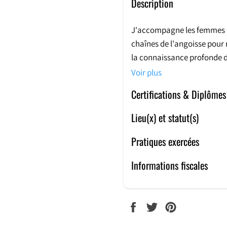
Description
J'accompagne les femmes de 
chaînes de l'angoisse pour r
la connaissance profonde de
corps et la compréhension de
Voir plus
Certifications & Diplômes
Lieu(x) et statut(s)
Pratiques exercées
Informations fiscales
PARTAGER
TWEETER
ÉPINGLER
SUR
SUR
SUR