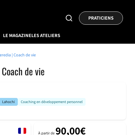
Rechercher
PRATICIENS
un
praticien
V
LE MAGAZINE
LES ATELIERS
redia | Coach de vie
 Coach de vie
Lahochi
Coaching en développement personnel
90,00€
À partir de