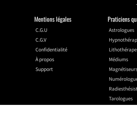
Mentions légales
Praticiens q
C.G.U
Astrologues
C.G.V
Hypnothérap
Confidentialité
Lithothérape
À propos
Médiums
Support
Magnétiseur
Numérologu
Radiesthésis
Tarologues