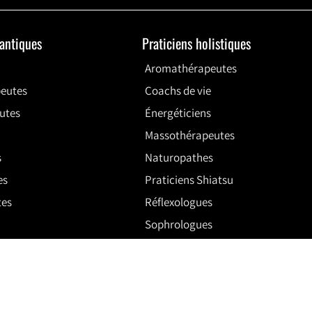
uantiques
Praticiens holistiques
Aromathérapeutes
eutes
Coachs de vie
utes
Énergéticiens
Massothérapeutes
s
Naturopathes
es
Praticiens Shiatsu
tes
Réflexologues
Sophrologues
© 2026,
AMEDCINE