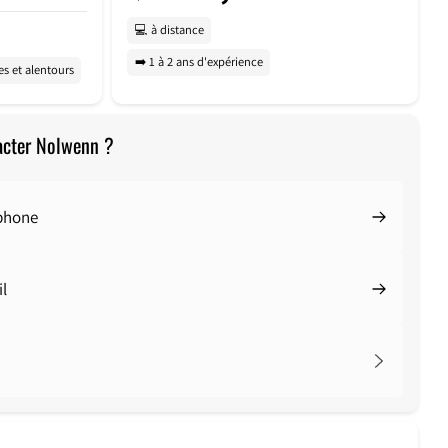
💻 à distance
➡️ 1 à 2 ans d'expérience
s et alentours
acter Nolwenn ?
éphone
l