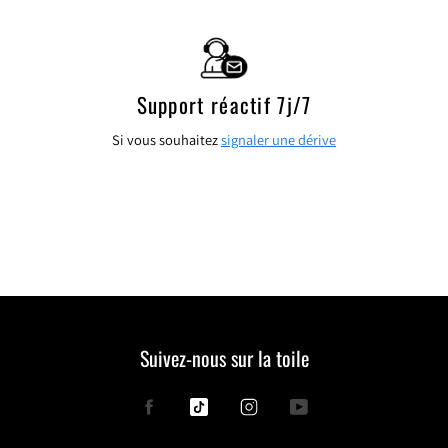
FACEBOOK
TWITTER
PINTEREST
Support réactif 7j/7
Si vous souhaitez
signaler une dérive
Suivez-nous sur la toile
Facebook
Tiktok
Instagram
YouTube