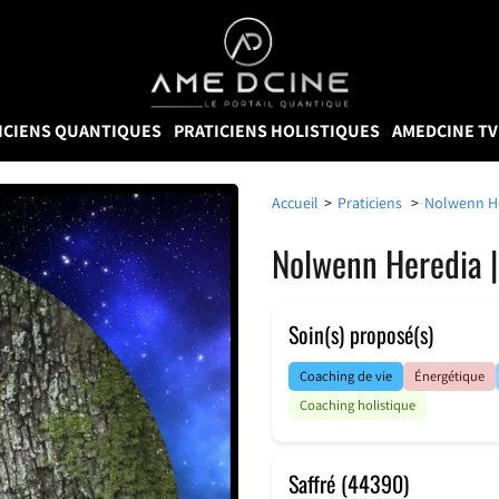
AMEDCINE
ICIENS QUANTIQUES
PRATICIENS HOLISTIQUES
AMEDCINE T
Accueil
>
Praticiens
>
Nolwenn He
Nolwenn Heredia |
Soin(s) proposé(s)
Coaching de vie
Énergétique
Coaching holistique
Saffré (44390)