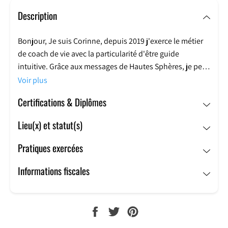
Description
Bonjour, Je suis Corinne, depuis 2019 j'exerce le métier
de coach de vie avec la particularité d'être guide
intuitive. Grâce aux messages de Hautes Sphères, je peux
transmettre des messages aux personnes que
Voir plus
j'accompagne.
Certifications & Diplômes
Je peux également faire des soins holistiques en me
Lieu(x) et statut(s)
connectant à la personne dans sa globalité. Si besoin, je
peux aussi tirer les oracles. Je fais également des
Pratiques exercées
conférences ou des ateliers sur différentes thématiques
autour du bien-être et des transmissions des messages
Informations fiscales
des Hautes Sphères grâce à ma médiumnité
.
PARTAGER
TWEETER
ÉPINGLER
SUR
SUR
SUR