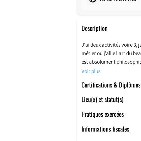
Description
J'ai deux activités voire 3,
métier où j'allie l'art du be
est absolument philosophiqu
confirmé.
Voir plus
Certifications & Diplômes
Mais aussi médium spéciali
», je navigue entre vos astr
Lieu(x) et statut(s)
l'autre, je suis canal éga
qui me confient leurs lectu
Pratiques exercées
animaux. D'ailleurs j'ai c
Informations fiscales
spécialités, et ce après un
et donne encore une dimens