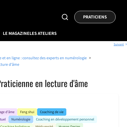
Rechercher
PRATICIENS
un
praticien
V
LE MAGAZINE
LES ATELIERS
Suivant
et en ligne : consultez des experts en numérologie
>
cture d'âme
raticienne en lecture d'âme
age d'âme
Feng shui
Coaching de vie
tuel
Numérologie
Coaching en développement personnel
Coaching holistique
Médiumnité
Human Design