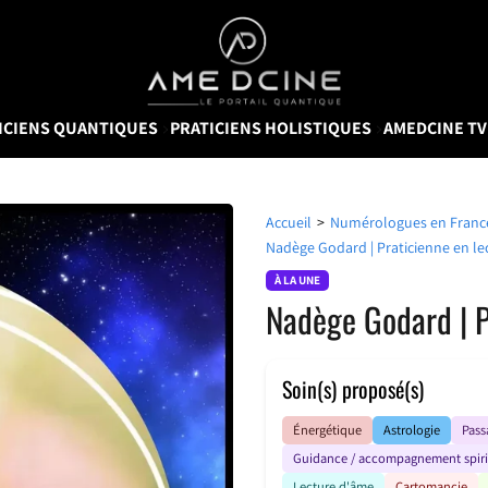
AMEDCINE
ICIENS QUANTIQUES
PRATICIENS HOLISTIQUES
AMEDCINE T
Accueil
>
Numérologues en France 
Nadège Godard | Praticienne en le
À LA UNE
Nadège Godard | P
Soin(s) proposé(s)
Énergétique
Astrologie
Pass
Guidance / accompagnement spiri
Lecture d'âme
Cartomancie