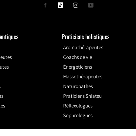
Facebook
Tiktok
Instagram
YouTube
uantiques
Praticiens holistiques
Aromathérapeutes
eutes
Coachs de vie
utes
Énergéticiens
Massothérapeutes
s
Naturopathes
es
Praticiens Shiatsu
tes
Réflexologues
Sophrologues