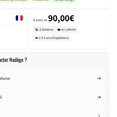
90,00€
À partir de
💻 à distance
💼 en cabinet
➡️ 2 à 5 ans d'expérience
acter Nadège ?
éphone
l