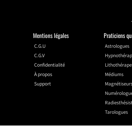
Mentions légales
Praticiens q
C.G.U
Astrologues
C.G.V
Hypnothérap
Confidentialité
Lithothérape
À propos
Médiums
Support
Magnétiseur
Numérologu
Radiesthésis
Tarologues