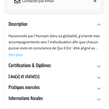
Contacter par email
Description
Passionnée par l'Humain dans sa globalité, j'oriente mes
accompagnements vers l'individuation afin que chacun
puisse vivre en conscience de Qui il Est : être aligné avec
soi-m'Aime, retrouver ses valeurs fondatrices, apprendre
Voir plus
à s'ancrer et connecter avec son corps et avec la nature !
Certifications & Diplômes
Nous fonctionnons souvent de manière "automatique"
Lieu(x) et statut(s)
dans un environnement de plus en plus exigeant qui
peut générer du stress, la déconnection de son corps,
Pratiques exercées
des pertes de repères et de valeurs, de la démotivation
dans la vie comme au travail.
Informations fiscales
J'accompagne, guide et conseille les personnes par le