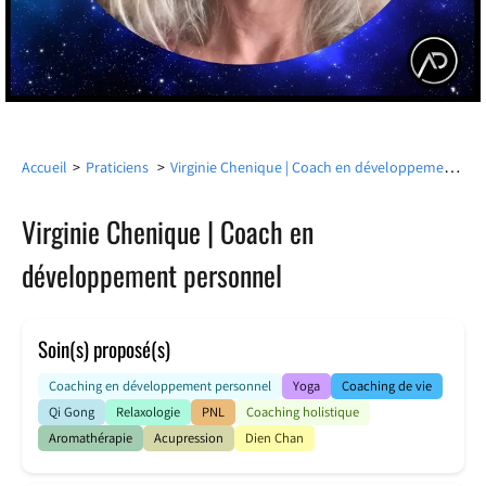
Virginie Chenique | Coach en développement personnel
Accueil
>
Praticiens
>
Virginie Chenique | Coach en
développement personnel
Soin(s) proposé(s)
Coaching en développement personnel
Yoga
Coaching de vie
Qi Gong
Relaxologie
PNL
Coaching holistique
Aromathérapie
Acupression
Dien Chan