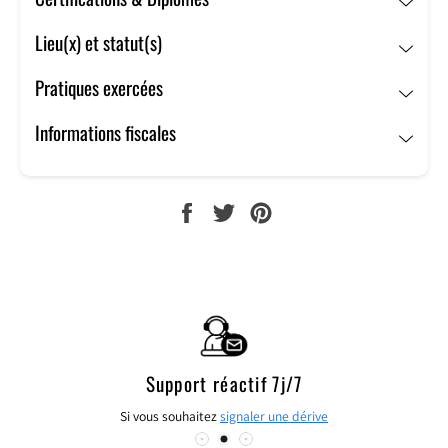
corps, comme l'esprit et œuvre avec douceur et respect
pour le bien de tous.
Lieu(x) et statut(s)
Pratiques exercées
Informations fiscales
PARTAGER
TWEETER
ÉPINGLER
SUR
SUR
SUR
FACEBOOK
TWITTER
PINTEREST
Support réactif 7j/7
Si vous souhaitez
signaler une dérive