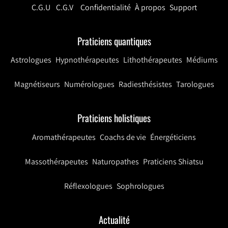
C.G.U
C.G.V
Confidentialité
À propos
Support
Praticiens quantiques
Astrologues
Hypnothérapeutes
Lithothérapeutes
Médiums
Magnétiseurs
Numérologues
Radiesthésistes
Tarologues
Praticiens holistiques
Aromathérapeutes
Coachs de vie
Énergéticiens
Massothérapeutes
Naturopathes
Praticiens Shiatsu
Réflexologues
Sophrologues
Actualité