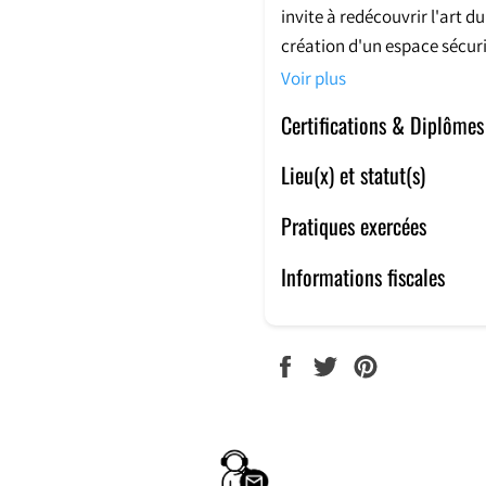
invite à redécouvrir l'ar
création d'un espace sécuri
laisser ton corps s'exprimer
Voir plus
Certifications & Diplômes
Pour moi, le massage est u
Je suis l'artiste qui tradui
Lieu(x) et statut(s)
qui dissipe les maux.
Pratiques exercées
C'est une caresse pour l'es
Informations fiscales
Alors c'est ça pour moi le
travers des rituels ancestra
PARTAGER
TWEETER
ÉPINGLER
SUR
SUR
SUR
FACEBOOK
TWITTER
PINTEREST