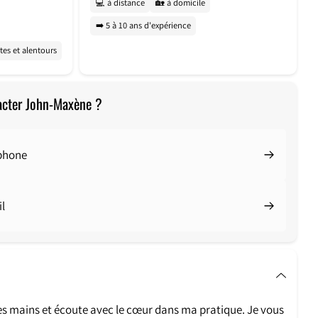
💻 à distance
🏡 à domicile
➡️ 5 à 10 ans d'expérience
tes et alentours
acter John-Maxène ?
éphone
l
mes mains et écoute avec le cœur dans ma pratique.
Je vous