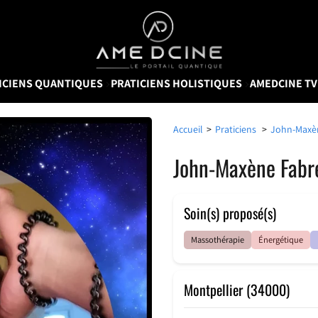
AMEDCINE
ICIENS QUANTIQUES
PRATICIENS HOLISTIQUES
AMEDCINE T
Accueil
>
Praticiens
>
John-Maxèn
John-Maxène Fabr
Soin(s) proposé(s)
Massothérapie
Énergétique
Montpellier (34000)