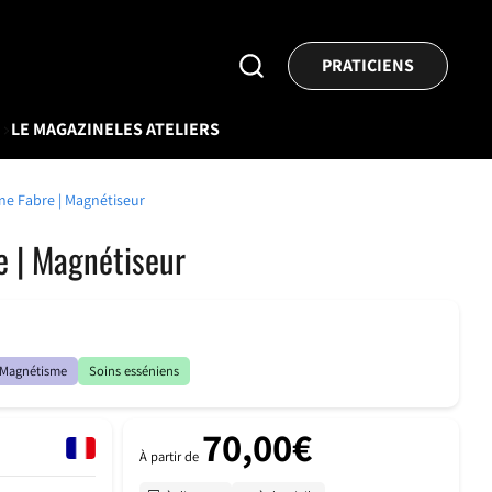
Rechercher
PRATICIENS
un
praticien
V
LE MAGAZINE
LES ATELIERS
e Fabre | Magnétiseur
e | Magnétiseur
Magnétisme
Soins esséniens
70,00€
À partir de