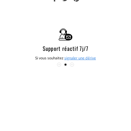
PARTAGER
TWEETER
ÉPINGLER
SUR
SUR
SUR
FACEBOOK
TWITTER
PINTEREST
Support réactif 7j/7
Si vous souhaitez
signaler une dérive