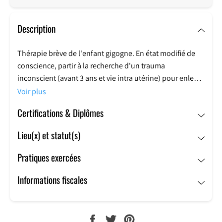
Description
Thérapie brève de l'enfant gigogne.
En état modifié de
conscience, partir à la recherche d'un trauma
inconscient (avant 3 ans et vie intra utérine) pour enlever
la charge émotionnel de ce qui est difficile à vivre dans
Voir plus
notre présent.
Certifications & Diplômes
Lieu(x) et statut(s)
Pratiques exercées
Informations fiscales