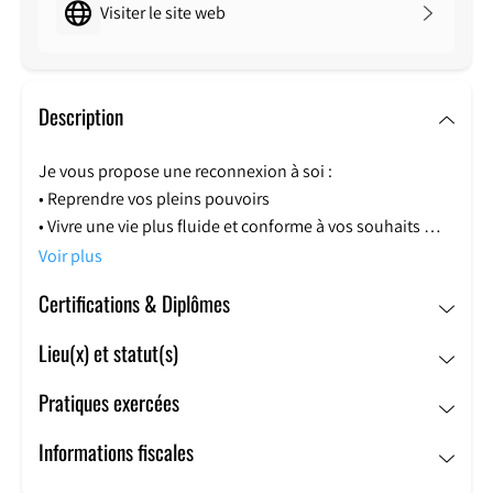
Visiter le site web
Description
Je vous propose une reconnexion à soi :
•
Reprendre vos pleins pouvoirs
•
Vivre une vie plus fluide et conforme à vos souhaits
•
Prendre des décisions justes correspondant à vos
Voir plus
valeurs
Certifications & Diplômes
•
Faire des choix alignés à votre cœur
•
Eveiller votre créativité
Lieu(x) et statut(s)
•
Faciliter vos prises de conscience
•
Se relier au maître en soi
Pratiques exercées
Accompagnement en cabinet ou par téléphone pour un
Informations fiscales
équilibre Corps Âme et Esprit.