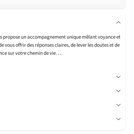
ous propose un accompagnement unique mêlant voyance et
e vous offrir des réponses claires, de lever les doutes et de
nce sur votre chemin de vie.
 et la cartomancie, je vous aide à explorer les messages
vous et celles qui vous entourent, révélant les clés pour
nfiance.