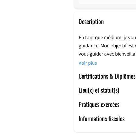
Description
En tant que médium, je v
guidance. Mon objectif est d
vous guider avec bienveilla
Voir plus
Grâce à mes dons de médium
Certifications & Diplômes
cachés dans les énergies en 
avancer avec sérénité et co
Lieu(x) et statut(s)
Pratiques exercées
Informations fiscales