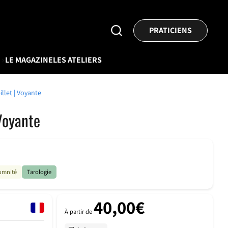
Rechercher
PRATICIENS
un
praticien
V
LE MAGAZINE
LES ATELIERS
illet | Voyante
 Voyante
umnité
Tarologie
40,00€
À partir de