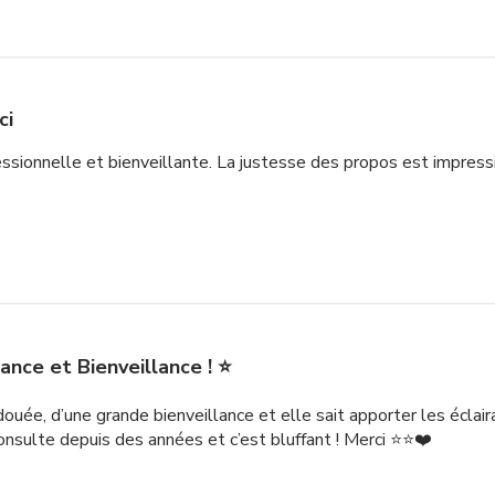
ci
ssionnelle et bienveillante. La justesse des propos est impres
nce et Bienveillance ! ⭐️
douée, d’une grande bienveillance et elle sait apporter les éclai
onsulte depuis des années et c’est bluffant ! Merci ⭐️⭐️❤️