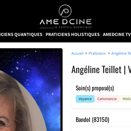
AMEDCINE
ICIENS QUANTIQUES
PRATICIENS HOLISTIQUES
AMEDCINE T
Accueil
>
Praticiens
>
Angéline Te
Angéline Teillet |
Soin(s) proposé(s)
Voyance
Cartomancie
Médi
Bandol (83150)