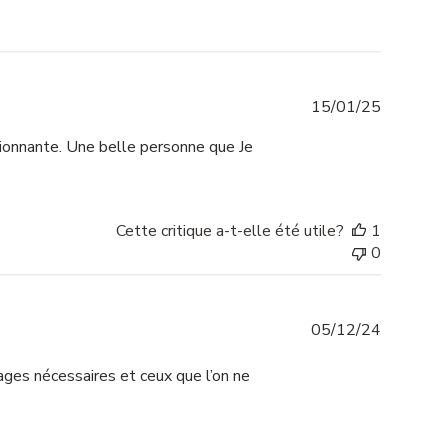
Date
15/01/25
de
sionnante. Une belle personne que Je
publicati
Cette critique a-t-elle été utile?
1
0
Date
05/12/24
de
publicati
rages nécessaires et ceux que l’on ne