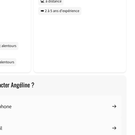
💻 à distance
➡️ 2 à 5 ans d'expérience
t alentours
alentours
acter Angéline ?
éphone
l