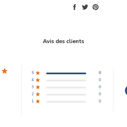
PARTAGER
TWEETER
ÉPINGLER
SUR
SUR
SUR
FACEBOOK
TWITTER
PINTEREST
Avis des clients
5
8
4
0
3
0
2
0
1
0