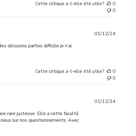
Cette critique a-t-elle été utile?
0
0
Date
01/12/24
de
 décisions parfois difficile je n’ai
publicati
Cette critique a-t-elle été utile?
0
0
Date
01/12/24
de
ne rare justesse. Elle a cette faculté
publicati
récieux sur nos questionnements. Avec