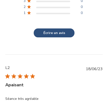
3
0
mon salon thérapeutique qu'à distance.
2
0
1
0
Écrire un avis
L2
Da
18/06/23
de
pub
Apaisant
Séance très agréable