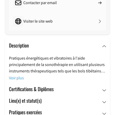
Contacter par email
Visiter le site web
Description
Pratiques énergétiques et vibratoires à l'aide
principalement de la sonothérapie en utilisant plusieurs
instruments thérapeutiques tels que les bols tibétains.
Voir plus
Je suis Annick, infirmière depuis 20 ans et musicienne
Certifications & Diplômes
depuis mon plus jeune âge. Attirée depuis très
longtemps par tout ce qui est "soin au naturel", je me
Lieu(x) et statut(s)
suis formée à l'aromathérapie, à l'aromacologie et à la
lithothérapie.
Pratiques exercées