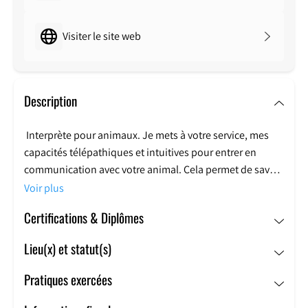
Visiter le site web
Description
Interprète pour animaux. Je mets à votre service, mes
capacités télépathiques et intuitives pour entrer en
communication avec votre animal. Cela permet de savoir
comment il se sent. Dans quel état émotionnel et
Voir plus
physique il est. D’écouter s’il a des messages qu’il
Certifications & Diplômes
aimerait vous communiquer. De lui transmettre les
éventuelles questions que vous souhaitez lui poser ou
Lieu(x) et statut(s)
les messages que vous aimeriez lui passer. Cela peut
également être utile lors de troubles du comportement,
Pratiques exercées
pour en comprendre la cause et aider à trouver des
solutions.