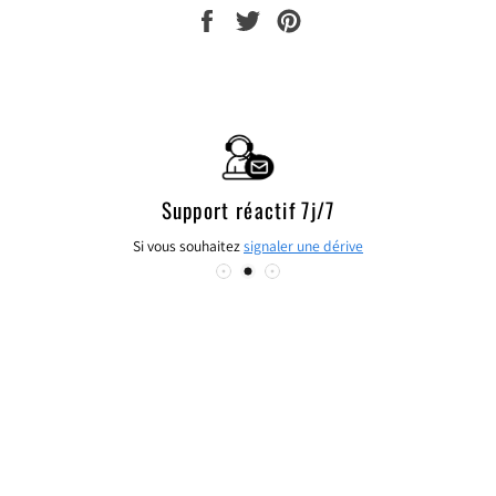
autres encore.
PARTAGER
TWEETER
ÉPINGLER
SUR
SUR
SUR
FACEBOOK
TWITTER
PINTEREST
Support réactif 7j/7
Si vous souhaitez
signaler une dérive