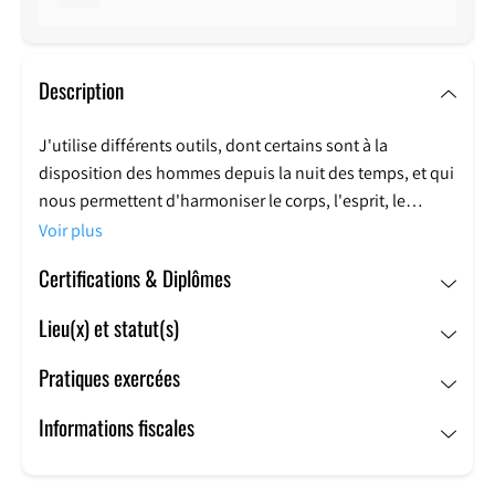
Description
J'utilise différents outils, dont certains sont à la
disposition des hommes depuis la nuit des temps, et qui
nous permettent d'harmoniser le corps, l'esprit, le
physique et l'émotionnel.
Voir plus
Certifications & Diplômes
Ils nous permettent d'agir dans tous les domaines,
d'aider chacun à utiliser ses propres ressources et à
Lieu(x) et statut(s)
trouver celles qui lui manquent.
Pratiques exercées
Cette boîte à outils comprend de l'énergétique, du
magnétisme, de la sonothérapie, de la radiesthésie, de la
Informations fiscales
PNL, de l'hypnose (hypnose spirituelle et régressive
également), de la communication animale et quelques